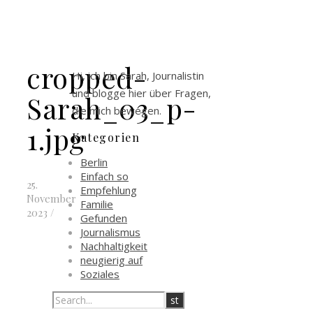
cropped-
Hi, ich bin Sarah, Journalistin
und blogge hier über Fragen,
Sarah_03_p-
die mich bewegen.
1.jpg
Kategorien
Berlin
Einfach so
25.
Empfehlung
November
Familie
2023
/
Gefunden
Journalismus
Nachhaltigkeit
neugierig auf
Soziales