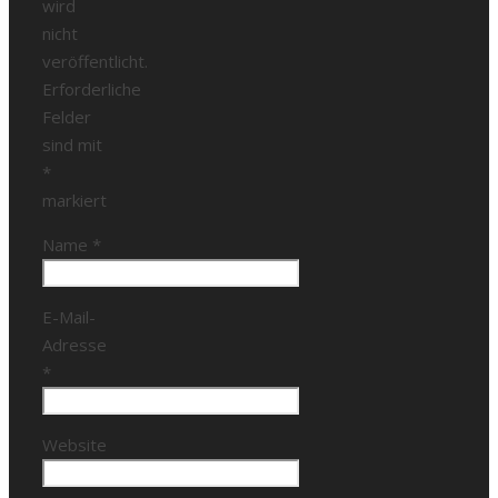
wird
nicht
veröffentlicht.
Erforderliche
Felder
sind mit
*
markiert
Name
*
E-Mail-
Adresse
*
Website