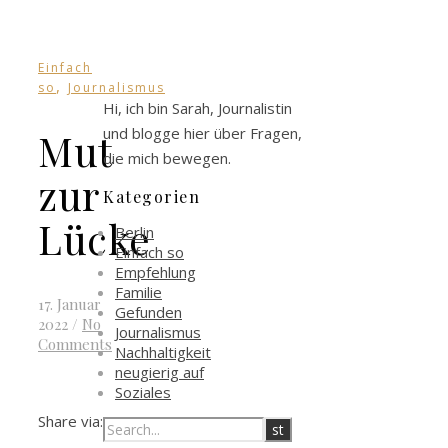
Einfach
,
so
Journalismus
Hi, ich bin Sarah, Journalistin
und blogge hier über Fragen,
Mut
die mich bewegen.
zur
Kategorien
Lücke
Berlin
Einfach so
Empfehlung
Familie
17. Januar
Gefunden
2022
/
No
Journalismus
Comments
Nachhaltigkeit
neugierig auf
Soziales
Share via: