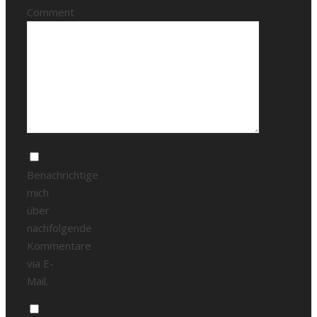
Comment
Benachrichtige
mich
über
nachfolgende
Kommentare
via E-
Mail.