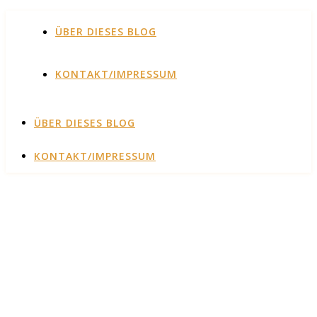
ÜBER DIESES BLOG
KONTAKT/IMPRESSUM
ÜBER DIESES BLOG
KONTAKT/IMPRESSUM