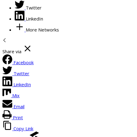
Twitter
LinkedIn
More Networks
Share via
Facebook
Twitter
LinkedIn
Mix
Email
Print
Copy Link