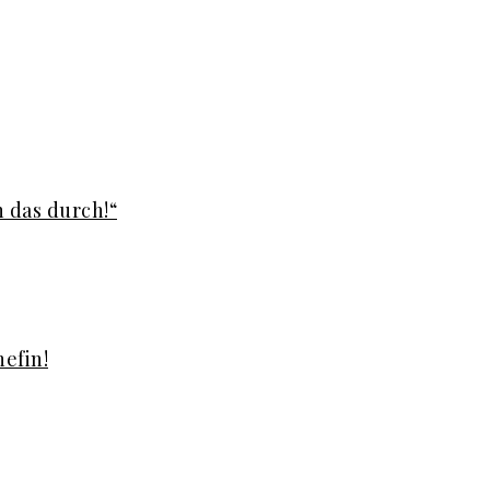
h das durch!“
efin!