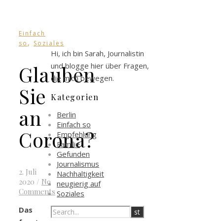
Einfach
,
so
Soziales
Hi, ich bin Sarah, Journalistin
und blogge hier über Fragen,
Glauben
die mich bewegen.
Sie
Kategorien
an
Berlin
Einfach so
Corona?
Empfehlung
Familie
Gefunden
Journalismus
2. Juli
Nachhaltigkeit
2020
/
No
neugierig auf
Comments
Soziales
Das