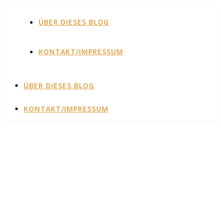
ÜBER DIESES BLOG
KONTAKT/IMPRESSUM
ÜBER DIESES BLOG
KONTAKT/IMPRESSUM