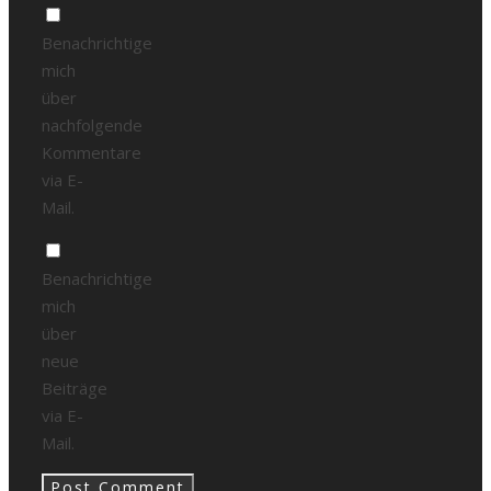
Benachrichtige
mich
über
nachfolgende
Kommentare
via E-
Mail.
Benachrichtige
mich
über
neue
Beiträge
via E-
Mail.