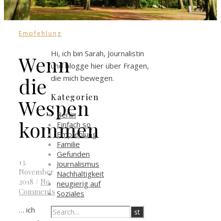
Empfehlung
Hi, ich bin Sarah, Journalistin
Wenn
und blogge hier über Fragen,
die mich bewegen.
die
Kategorien
Wespen
Berlin
kommen
Einfach so
Empfehlung
Familie
Gefunden
13.
Journalismus
November
Nachhaltigkeit
2018
/
No
neugierig auf
Comments
Soziales
… ich