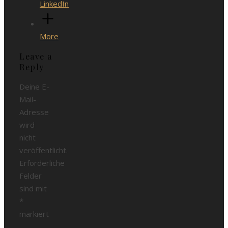
LinkedIn
More
Leave a
Reply
Deine E-
Mail-
Adresse
wird
nicht
veröffentlicht.
Erforderliche
Felder
sind mit
*
markiert