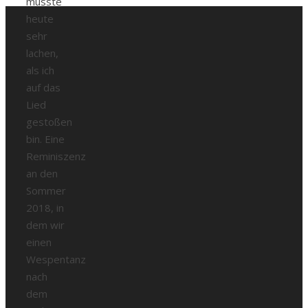
musste
heute
sehr
lachen,
als ich
auf das
Lied
gestoßen
bin. Eine
Reminiszenz
an den
Sommer
2018, in
dem wir
einen
Wespentanz
nach
dem