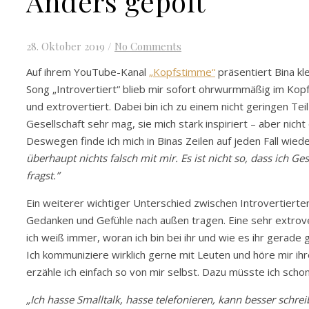
Anders gepolt
28. Oktober 2019
/
No Comments
Auf ihrem YouTube-Kanal
„Kopfstimme“
präsentiert Bina kl
Song „Introvertiert“ blieb mir sofort ohrwurmmäßig im Kopf
und extrovertiert. Dabei bin ich zu einem nicht geringen Teil
Gesellschaft sehr mag, sie mich stark inspiriert – aber nicht
Deswegen finde ich mich in Binas Zeilen auf jeden Fall wiede
überhaupt nichts falsch mit mir. Es ist nicht so, dass ich G
fragst.”
Ein weiterer wichtiger Unterschied zwischen Introvertierten
Gedanken und Gefühle nach außen tragen. Eine sehr extrover
ich weiß immer, woran ich bin bei ihr und wie es ihr gerade 
Ich kommuniziere wirklich gerne mit Leuten und höre mir ihr
erzähle ich einfach so von mir selbst. Dazu müsste ich sch
„Ich hasse Smalltalk, hasse telefonieren, kann besser schreib