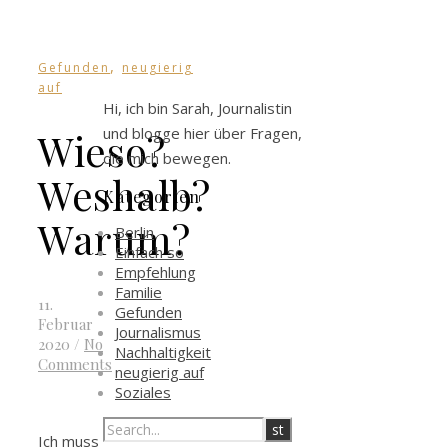
,
Gefunden
neugierig
auf
Hi, ich bin Sarah, Journalistin
und blogge hier über Fragen,
Wieso?
die mich bewegen.
Weshalb?
Kategorien
Warum?
Berlin
Einfach so
Empfehlung
Familie
11.
Gefunden
Februar
Journalismus
2020
/
No
Nachhaltigkeit
Comments
neugierig auf
Soziales
Ich muss