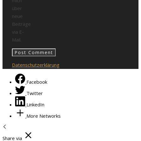
mich
über
neue
Beiträge
via E-
Mail.
Datenschutzerklärung
Facebook
Twitter
LinkedIn
More Networks
Share via