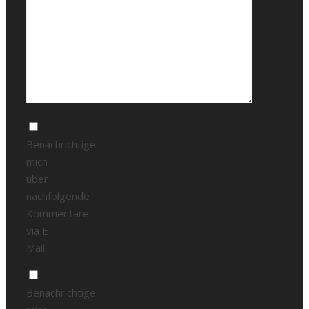
Benachrichtige
mich
über
nachfolgende
Kommentare
via E-
Mail.
Benachrichtige