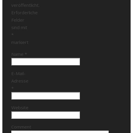
veröffentlicht.
Erforderliche
Felder
sind mit
*
markiert
Name
*
E-Mail-
Adresse
*
Website
Comment